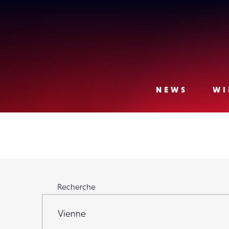
Lense
NEWS
WI
Rechercher parmi 23 971 Lensers
Recherche