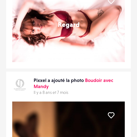
Liker
Regard
Pixxel
0
18
0
Pixxel a ajouté la photo
Boudoir avec
Mandy
Il y a 8 ans et 7 mois
Liker