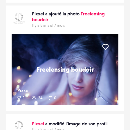
Pixxel a ajouté la photo
Freelensing
boudoir
Il y a 8 ans et 7 mois
Liker
Freelensing boudoir
Pixxel
1
24
0
Pixxel
a modifié l'image de son profil
Il y a 8 ans et 7 mois