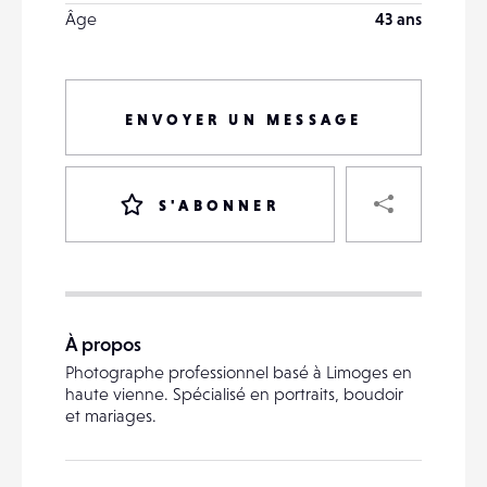
Âge
43 ans
ENVOYER UN MESSAGE
PART
S'ABONNER
VOTRE
DESTINATAIRE
À propos
VOTRE
Photographe professionnel basé à Limoges en
DESTINATAIRE
haute vienne. Spécialisé en portraits, boudoir
VOTRE
et mariages.
EMAIL
VOTRE
EMAIL