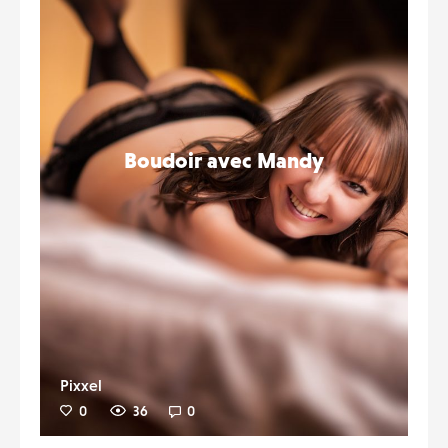
Boudoir avec Mandy
Pixxel
0
36
0