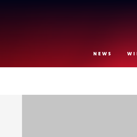
Lense
NEWS
WI