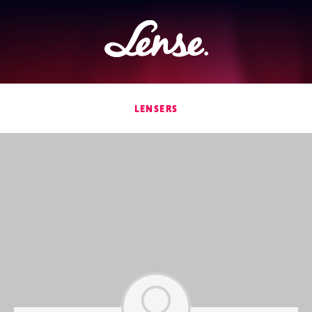
Lense
LENSERS