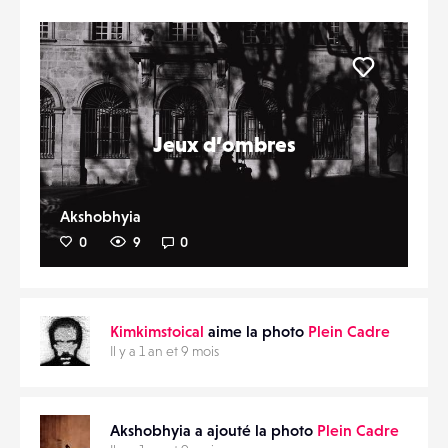
Liker
Jeux d’ombres
Akshobhyia
0
9
0
Kimkimstoical
aime la photo
Plein Cadre
Il y a 1 an et 9 mois
Akshobhyia a ajouté la photo
Plein Cadre