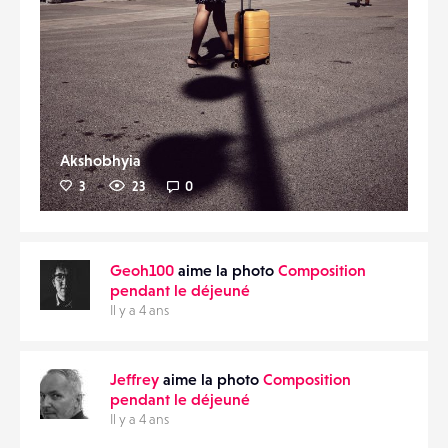
Akshobhyia
3
23
0
Geoh100
aime la photo
Composition
pendant le déjeuné
Il y a 4 ans
Jeffrey
aime la photo
Composition
pendant le déjeuné
Il y a 4 ans