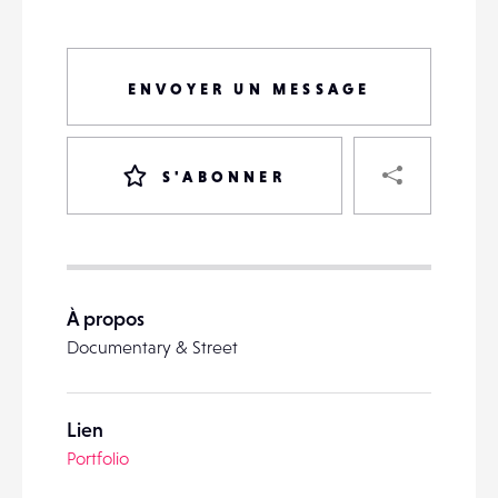
ENVOYER UN MESSAGE
PART
S'ABONNER
VOTRE
DESTINATAIRE
À propos
VOTRE
Documentary & Street
DESTINATAIRE
VOTRE
EMAIL
VOTRE
Lien
EMAIL
Portfolio