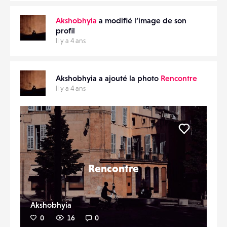
Akshobhyia
a modifié l’image de son
profil
Il y a 4 ans
Akshobhyia a ajouté la photo
Rencontre
Il y a 4 ans
Liker
Rencontre
Akshobhyia
0
16
0