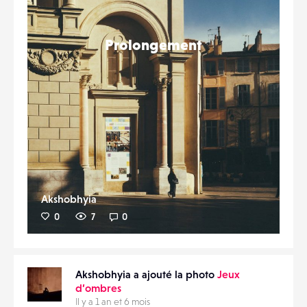
Prolongement
Akshobhyia
0
7
0
Akshobhyia a ajouté la photo
Jeux
d’ombres
Il y a 1 an et 6 mois