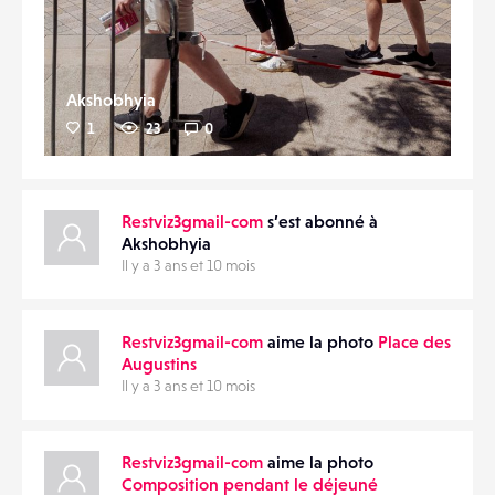
Akshobhyia
1
23
0
Restviz3gmail-com
s’est abonné à
Akshobhyia
Il y a 3 ans et 10 mois
Restviz3gmail-com
aime la photo
Place des
Augustins
Il y a 3 ans et 10 mois
Restviz3gmail-com
aime la photo
Composition pendant le déjeuné