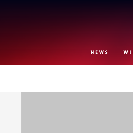
Lense
NEWS
WI