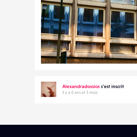
VOTRE
EMAIL
VOTRE
EMAIL
PARTAGER
1
18
0
Alexandradossios
s'est inscrit
Il y a 6 ans et 3 mois