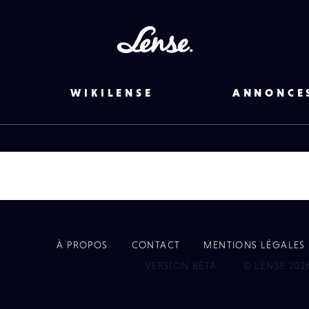
Lense
WIKILENSE
ANNONCE
À PROPOS
CONTACT
MENTIONS LÉGALES
EYE
VERSION BÊTA
© LENSE 202