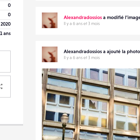
0
0
Alexandradossios
a modifié l’image
 2020
Il y a 6 ans et 3 mois
1 ans
Alexandradossios a ajouté la phot
Il y a 6 ans et 3 mois
PARTAGER
VOTRE
DESTINATAIRE
VOTRE
DESTINATAIRE