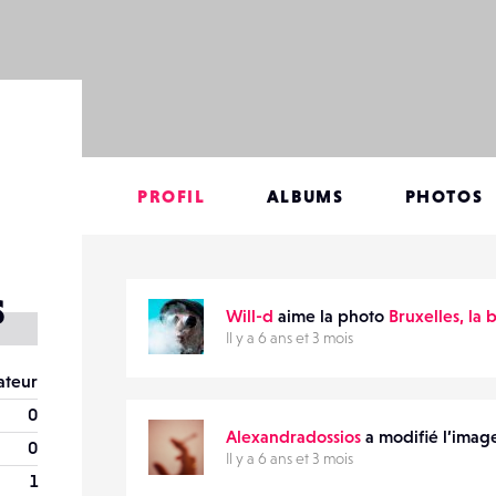
PROFIL
ALBUMS
PHOTOS
s
Will-d
aime la photo
Bruxelles, la 
Il y a 6 ans et 3 mois
teur
0
Alexandradossios
a modifié l’image
0
Il y a 6 ans et 3 mois
1