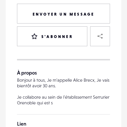
ENVOYER UN MESSAGE
PART
S'ABONNER
VOTRE
DESTINATAIRE
À propos
VOTRE
Bonjour à tous, Je m'appelle Alice Brecx, Je vais
DESTINATAIRE
bientôt avoir 30 ans.
VOTRE
EMAIL
Je collabore au sein de l'établissement Serrurier
VOTRE
Grenoble qui est s
EMAIL
Lien