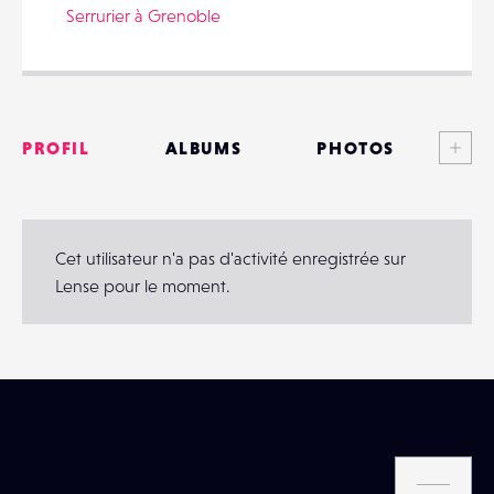
Serrurier à Grenoble
PARTAGER
Voi
PROFIL
ALBUMS
PHOTOS
ANNONCES
MATÉRIELS
Cet utilisateur n'a pas d'activité enregistrée sur
Lense pour le moment.
CONTACTS
ÉVÉNEMENTS
FAVORIS