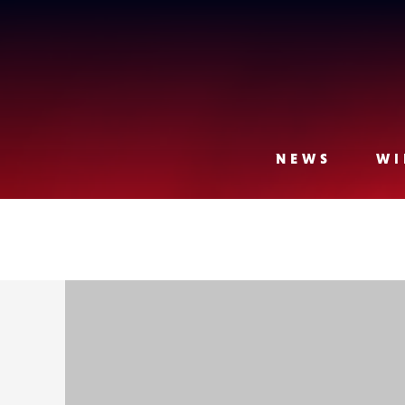
Lense
NEWS
WI