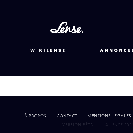
Lense
WIKILENSE
ANNONCE
À PROPOS
CONTACT
MENTIONS LÉGALES
EYE
VERSION BÊTA
© LENSE 202