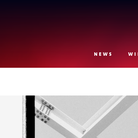
Lense
NEWS
WI