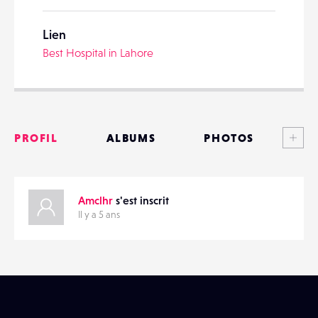
Lien
Best Hospital in Lahore
PARTAGER
Voi
PROFIL
ALBUMS
PHOTOS
ANNONCES
Amclhr
s'est inscrit
MATÉRIELS
Il y a 5 ans
CONTACTS
ÉVÉNEMENTS
FAVORIS