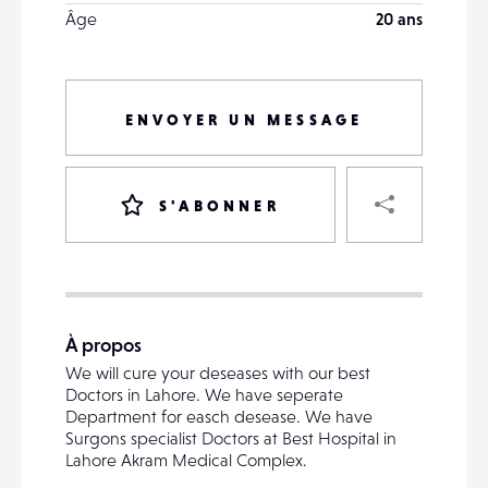
Âge
20 ans
ENVOYER UN MESSAGE
PART
S'ABONNER
VOTRE
DESTINATAIRE
À propos
VOTRE
We will cure your deseases with our best
DESTINATAIRE
Doctors in Lahore. We have seperate
VOTRE
Department for easch desease. We have
EMAIL
Surgons specialist Doctors at Best Hospital in
VOTRE
Lahore Akram Medical Complex.
EMAIL