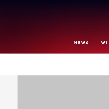
Lense
NEWS
WI