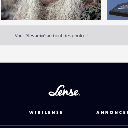
3
2
21
0
Vous êtes arrivé au bout des photos !
Lense
WIKILENSE
ANNONCE