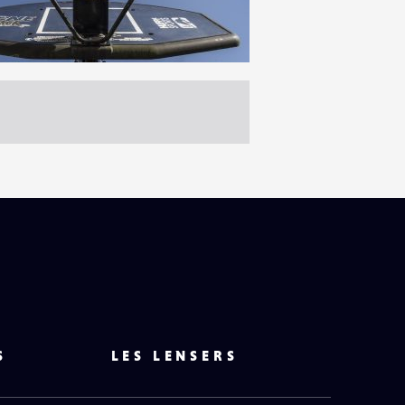
HAUT
DE
PAGE
13
0
S
LES LENSERS