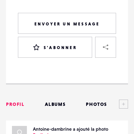
ENVOYER UN MESSAGE
PART
S'ABONNER
VOTRE
DESTINATAIRE
VOTRE
DESTINATAIRE
Voi
PROFIL
ALBUMS
PHOTOS
VOTRE
EMAIL
VOTRE
ANNONCES
EMAIL
Antoine-dambrine a ajouté la photo
MATÉRIELS