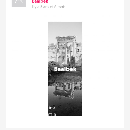
Baalbek
Il y a 5 ans et 6 mois
CONTACTS
PARTAGER
ÉVÉNEMENTS
Liker
FAVORIS
Baalbek
Antoine-dambrine
0
17
0