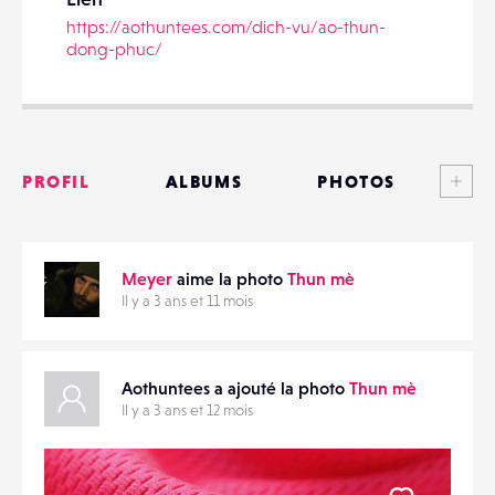
https://aothuntees.com/dich-vu/ao-thun-
dong-phuc/
PARTAGER
Voi
PROFIL
ALBUMS
PHOTOS
ANNONCES
Meyer
aime la photo
Thun mè
MATÉRIELS
Il y a 3 ans et 11 mois
CONTACTS
Aothuntees a ajouté la photo
Thun mè
ÉVÉNEMENTS
Il y a 3 ans et 12 mois
FAVORIS