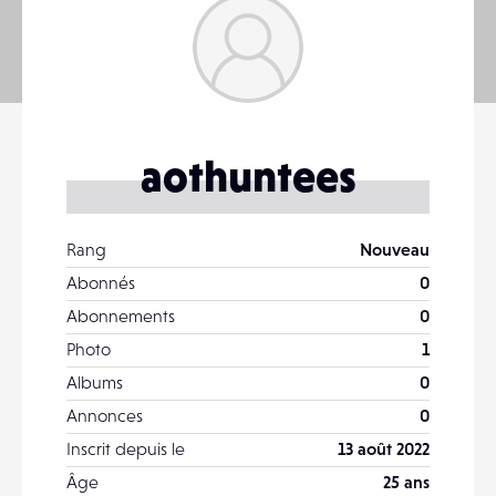
aothuntees
Rang
Nouveau
Abonnés
0
Abonnements
0
Photo
1
Albums
0
Annonces
0
Inscrit depuis le
13 août 2022
Âge
25 ans