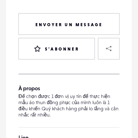
ENVOYER UN MESSAGE
PART
S'ABONNER
VOTRE
DESTINATAIRE
À propos
VOTRE
Để chọn được 1 đơn vị uy tín để thực hiện
DESTINATAIRE
mẫu áo thun đồng phục của mình luôn là 1
VOTRE
điều khiến Quý khách hàng phải lo lắng và cân
EMAIL
nhắc rất nhiều.
VOTRE
EMAIL
Lien