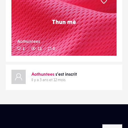
Liker
Thun mè
Aothuntees
1
15
0
Aothuntees
s'est inscrit
Il y a 3 ans et 12 mois