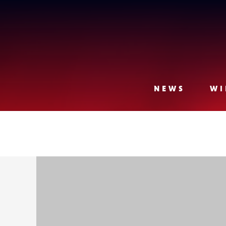
Lense
NEWS
WI