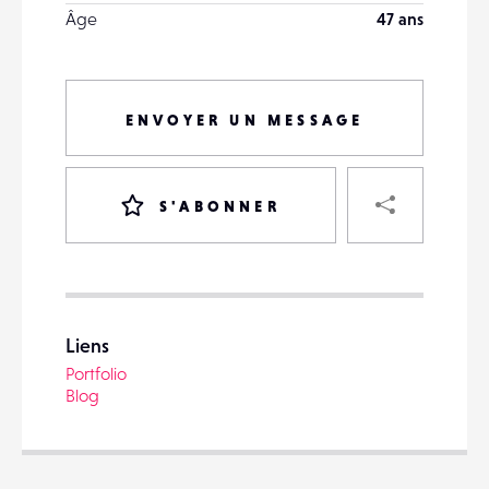
Âge
47 ans
ENVOYER UN MESSAGE
PART
S'ABONNER
VOTRE
DESTINATAIRE
Liens
VOTRE
Portfolio
DESTINATAIRE
Blog
VOTRE
EMAIL
VOTRE
EMAIL