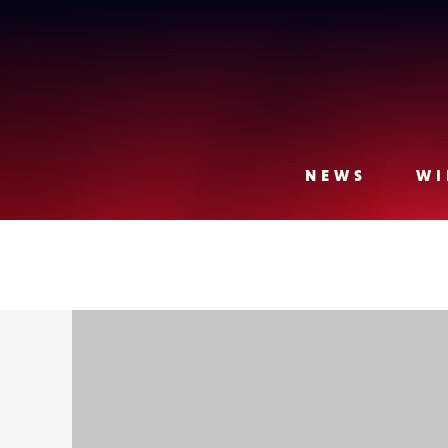
Lense
NEWS
WI