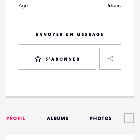
Âge
55 ans
ENVOYER UN MESSAGE
PART
S'ABONNER
VOTRE
DESTINATAIRE
VOTRE
DESTINATAIRE
Voi
PROFIL
ALBUMS
PHOTOS
VOTRE
EMAIL
VOTRE
ANNONCES
EMAIL