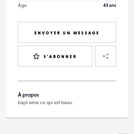
Âge
43 ans
ENVOYER UN MESSAGE
PART
S'ABONNER
VOTRE
DESTINATAIRE
À propos
VOTRE
bapt aime ce qui est beau.
DESTINATAIRE
VOTRE
EMAIL
VOTRE
EMAIL
Voi