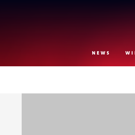
Lense
NEWS
WI