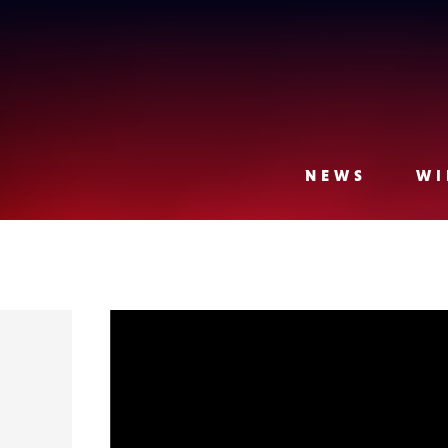
Lense
NEWS
WI