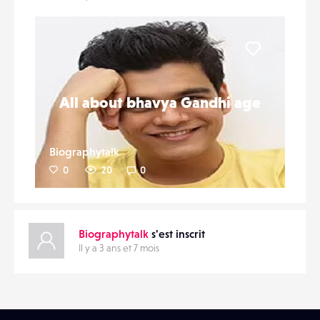
CONTACTS
PARTAGER
ÉVÉNEMENTS
Liker
FAVORIS
All about bhavya Gandhi age
Biographytalk
0
20
0
Biographytalk
s'est inscrit
Il y a 3 ans et 7 mois