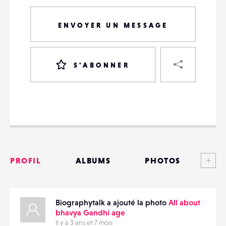
ENVOYER UN MESSAGE
PART
S'ABONNER
VOTRE
DESTINATAIRE
VOTRE
DESTINATAIRE
Voi
PROFIL
ALBUMS
PHOTOS
VOTRE
EMAIL
VOTRE
ANNONCES
EMAIL
Biographytalk a ajouté la photo
All about
MATÉRIELS
bhavya Gandhi age
Il y a 3 ans et 7 mois