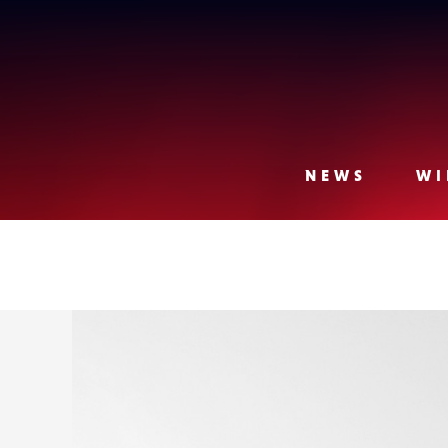
Lense
NEWS
WI