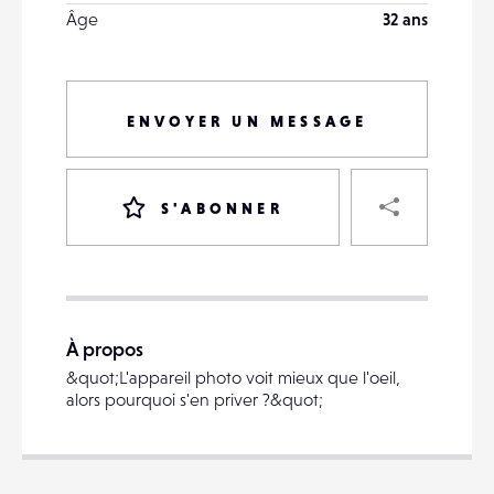
Âge
32 ans
ENVOYER UN MESSAGE
PART
S'ABONNER
VOTRE
DESTINATAIRE
À propos
VOTRE
&quot;L'appareil photo voit mieux que l'oeil,
DESTINATAIRE
alors pourquoi s'en priver ?&quot;
VOTRE
EMAIL
VOTRE
EMAIL