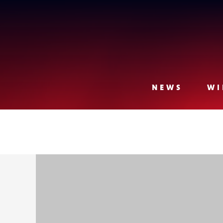
Lense
NEWS
WI