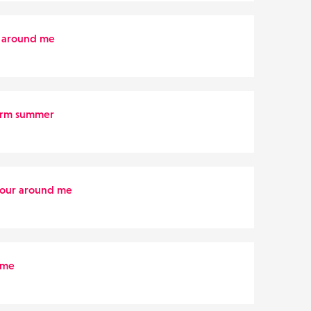
r around me
rm summer
lour around me
 me