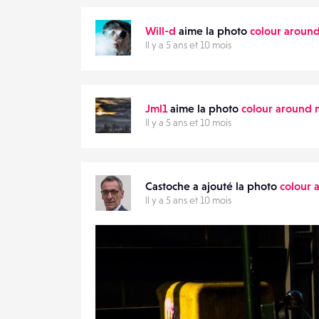
DESTINATAIRE
Will-d
aime la photo
colour aroun
VOTRE
Il y a 5 ans et 10 mois
EMAIL
VOTRE
EMAIL
Jml1
aime la photo
colour around
Il y a 5 ans et 10 mois
PARTAGER
Castoche a ajouté la photo
colour 
Il y a 5 ans et 10 mois