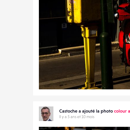
1
18
0
Castoche a ajouté la photo
colour 
Il y a 5 ans et 10 mois