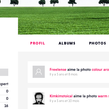
PROFIL
ALBUMS
PHOTOS
Freelense
aime la photo
colour ar
Il y a 5 ans et 8 mois
xpert
0
Kimkimstoical
aime la photo
warm 
0
Il y a 5 ans et 10 mois
16