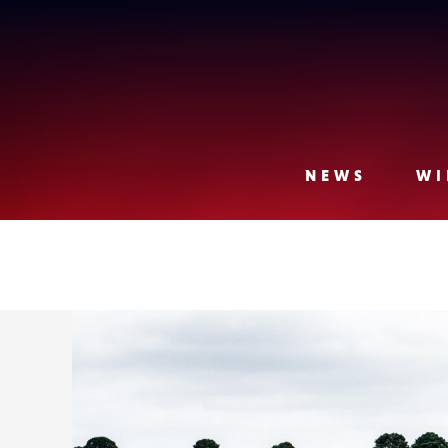
Lense
NEWS
WI