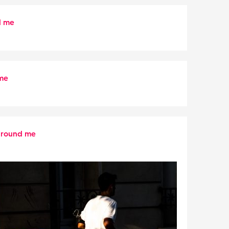
d me
 me
around me