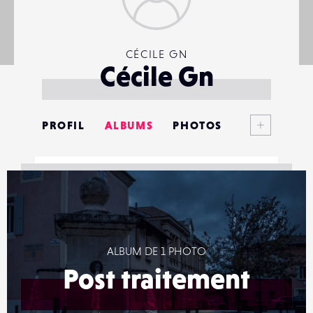
CÉCILE GN
Cécile Gn
Voir plus
PROFIL
ALBUMS
PHOTOS
ANNONCES
MATÉRIELS
CONTACTS
ALBUM DE 1 PHOTO
ÉVÉNEMENTS
Post traitement
FAVORIS