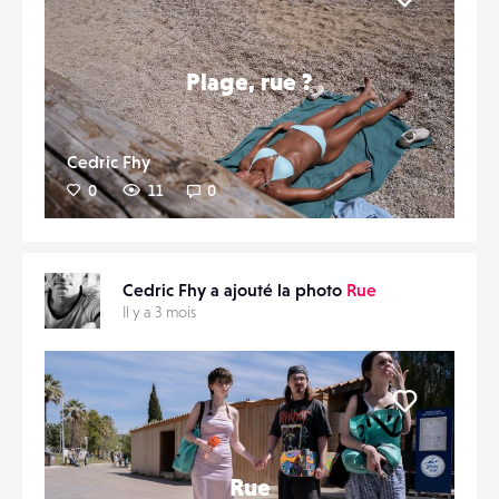
Liker
Plage, rue ?
Cedric Fhy
0
11
0
Cedric Fhy a ajouté la photo
Rue
Il y a 3 mois
Liker
Rue