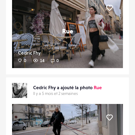
Liker
Rue
Cedric Fhy
0
14
0
Cedric Fhy a ajouté la photo
Rue
Il y a 5 mois et 2 semaines
Liker