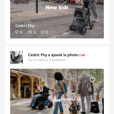
New kids
Cedric Fhy
0
5
0
Cedric Fhy a ajouté la photo
rue
Il y a 2 mois et 3 semaines
Liker
rue