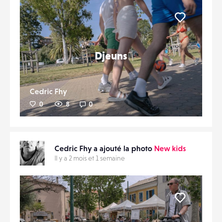
Liker
Djeuns
Cedric Fhy
0
8
0
Cedric Fhy a ajouté la photo
New kids
Il y a 2 mois et 1 semaine
Liker