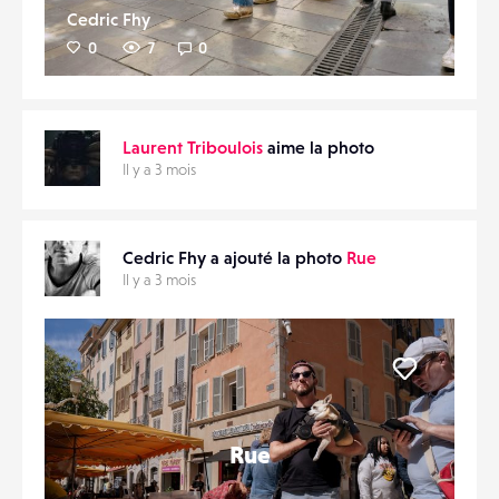
Cedric Fhy
0
7
0
Laurent Triboulois
aime la photo
Il y a 3 mois
Cedric Fhy a ajouté la photo
Rue
Il y a 3 mois
Liker
Rue