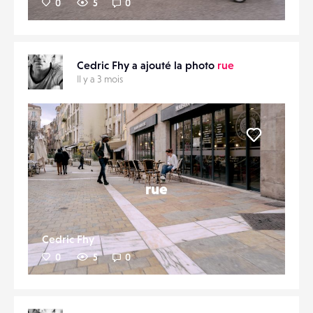
0
5
0
Cedric Fhy a ajouté la photo
rue
Il y a 3 mois
Liker
rue
Cedric Fhy
0
5
0