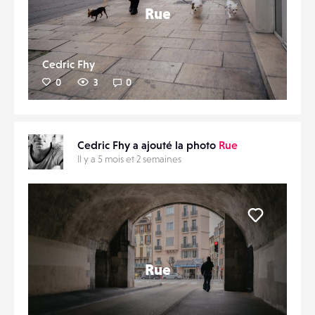
Rue
Cedric Fhy
0
3
0
Cedric Fhy a ajouté la photo
Rue
Il y a 5 mois et 2 semaines
Liker
Rue