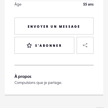
Âge
55 ans
ENVOYER UN MESSAGE
PART
S'ABONNER
VOTRE
DESTINATAIRE
À propos
VOTRE
Compulsions que je partage.
DESTINATAIRE
VOTRE
EMAIL
VOTRE
EMAIL
Voi