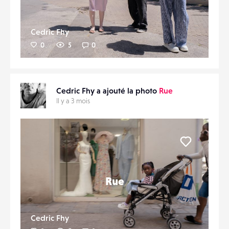
Cedric Fhy
0
5
0
Cedric Fhy a ajouté la photo
Rue
Il y a 3 mois
Liker
Rue
Cedric Fhy