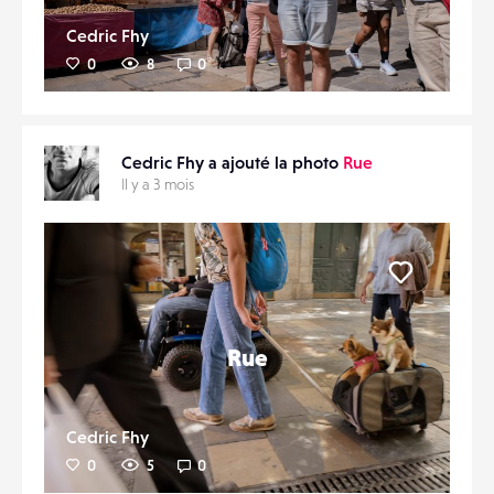
Cedric Fhy
0
8
0
Cedric Fhy a ajouté la photo
Rue
Il y a 3 mois
Liker
Rue
Cedric Fhy
0
5
0