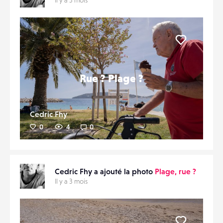
Liker
Rue ? Plage ?
Cedric Fhy
0
4
0
Cedric Fhy a ajouté la photo
Plage, rue ?
Il y a 3 mois