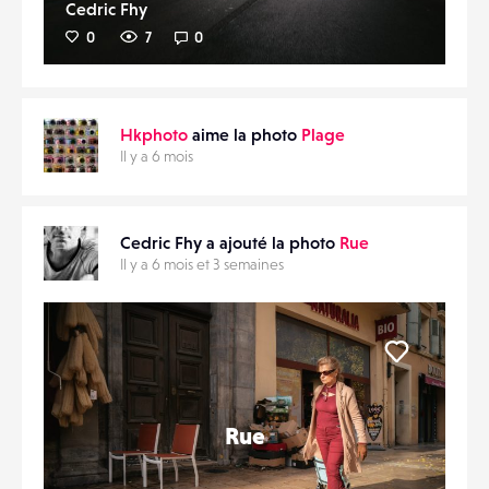
Cedric Fhy
0
7
0
Hkphoto
aime la photo
Plage
Il y a 6 mois
Cedric Fhy a ajouté la photo
Rue
Il y a 6 mois et 3 semaines
Liker
Rue