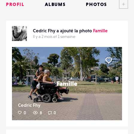
PROFIL
ALBUMS
PHOTOS
ANNONCES
Cedric Fhy a ajouté la photo
Famille
MATÉRIELS
PARTAGER
Il y a 2 mois et 1 semaine
CONTACTS
ÉVÉNEMENTS
Liker
FAVORIS
Famille
Cedric Fhy
0
8
0