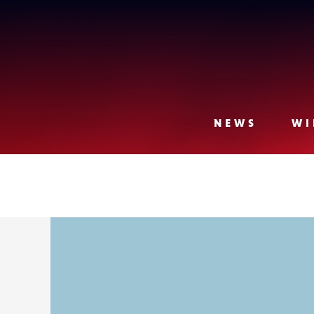
Lense
NEWS
WI