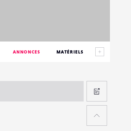
Voir plus
ANNONCES
MATÉRIELS
CONTACTS
ÉVÉNEMENTS
FAVORIS
PROPOS
UNE
RETOUR
ANNON
EN