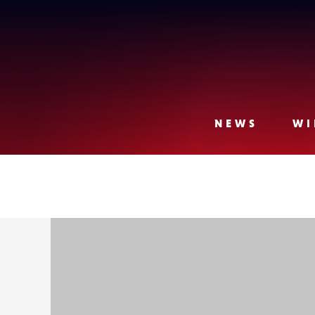
Lense
NEWS
WI