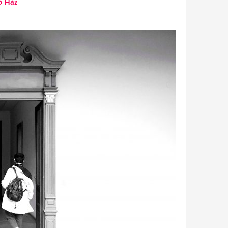
ó Ház