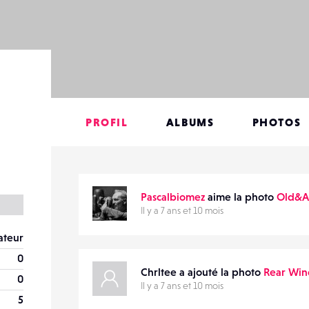
PROFIL
ALBUMS
PHOTOS
Pascalbiomez
aime la photo
Old&A
Il y a 7 ans et 10 mois
teur
0
Chrltee a ajouté la photo
Rear Wi
0
Il y a 7 ans et 10 mois
5