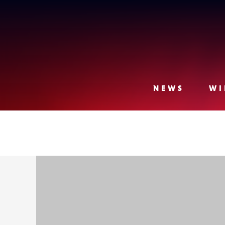
Lense
NEWS
WI