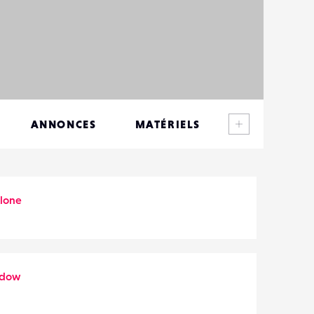
Voir plus
ANNONCES
MATÉRIELS
CONTACTS
ÉVÉNEMENTS
lone
FAVORIS
ndow