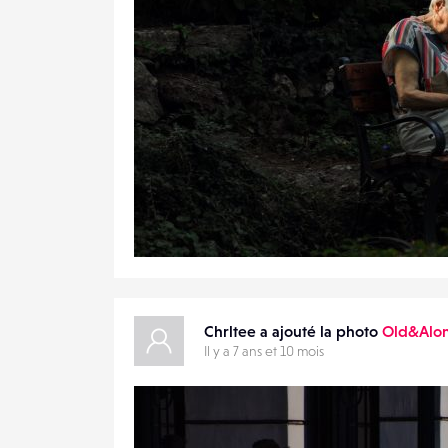
0
20
0
Chrltee a ajouté la photo
Old&Alo
Il y a 7 ans et 10 mois