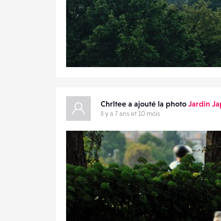
0
17
0
Chrltee a ajouté la photo
Jardin Ja
Il y a 7 ans et 10 mois