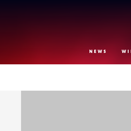
Lense
NEWS
WI