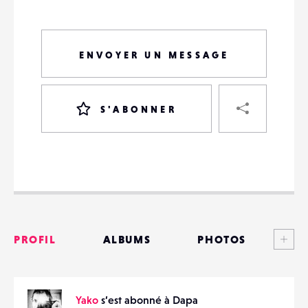
ENVOYER UN MESSAGE
PART
S'ABONNER
VOTRE
DESTINATAIRE
VOTRE
DESTINATAIRE
Voi
PROFIL
ALBUMS
PHOTOS
VOTRE
EMAIL
VOTRE
ANNONCES
EMAIL
Yako
s’est abonné à Dapa
MATÉRIELS