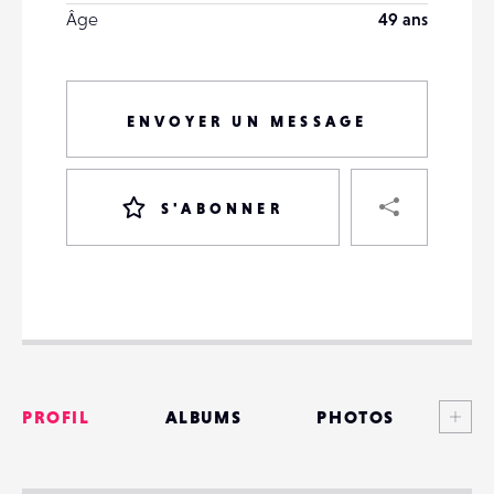
Âge
49 ans
ENVOYER UN MESSAGE
PART
S'ABONNER
VOTRE
DESTINATAIRE
VOTRE
DESTINATAIRE
Voi
PROFIL
ALBUMS
PHOTOS
VOTRE
EMAIL
VOTRE
ANNONCES
EMAIL