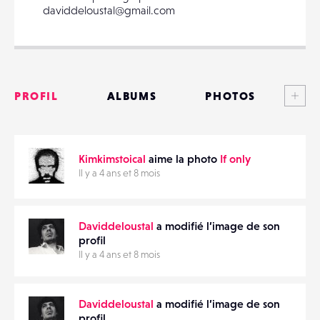
daviddeloustal@gmail.com
Voi
PARTAGER
PROFIL
ALBUMS
PHOTOS
ANNONCES
Kimkimstoical
aime la photo
If only
MATÉRIELS
Il y a 4 ans et 8 mois
CONTACTS
Daviddeloustal
a modifié l’image de son
ÉVÉNEMENTS
profil
Il y a 4 ans et 8 mois
FAVORIS
Daviddeloustal
a modifié l’image de son
profil