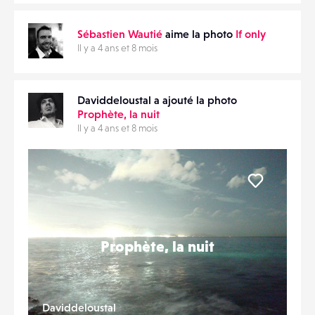
Sébastien Wautié
aime la photo
If only
Il y a 4 ans et 8 mois
Daviddeloustal a ajouté la photo
Prophète, la nuit
Il y a 4 ans et 8 mois
Liker
Prophète, la nuit
Daviddeloustal