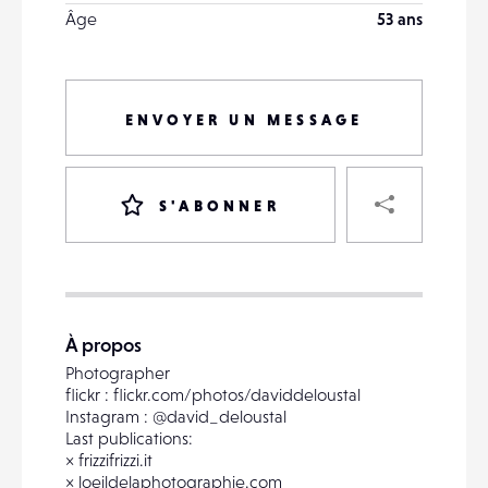
Âge
53 ans
ENVOYER UN MESSAGE
PART
S'ABONNER
VOTRE
DESTINATAIRE
À propos
VOTRE
Photographer
DESTINATAIRE
flickr : flickr.com/photos/daviddeloustal
VOTRE
Instagram : @david_deloustal
EMAIL
Last publications:
VOTRE
× frizzifrizzi.it
EMAIL
× loeildelaphotographie.com