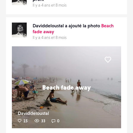
Il y a 4 ans et 8 mois
Daviddeloustal a ajouté la photo
Beach
fade away
Il y a 4 ans et 8 mois
Liker
Beach fade away
Daviddeloustal
15
33
0