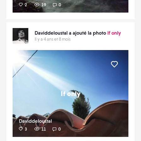
2
19
0
Daviddeloustal a ajouté la photo
If only
Il y a 4 ans et 8 mois
Liker
If only
Daviddeloustal
3
11
0