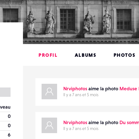
PROFIL
ALBUMS
PHOTOS
Nrviphotos
aime la photo
Meduse 
Il y a 7 ans et 5 mois
veau
0
Nrviphotos
aime la photo
Du somme
0
Il y a 7 ans et 5 mois
6