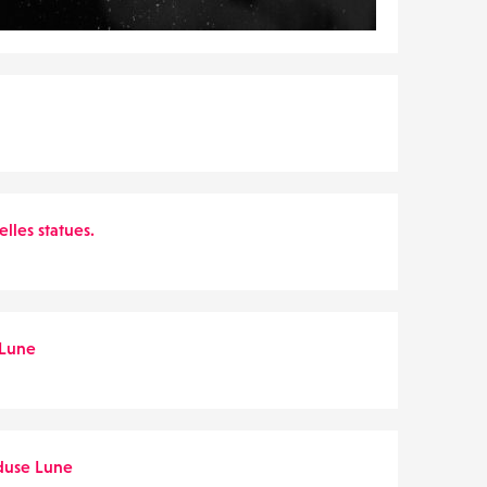
lles statues.
Lune
use Lune