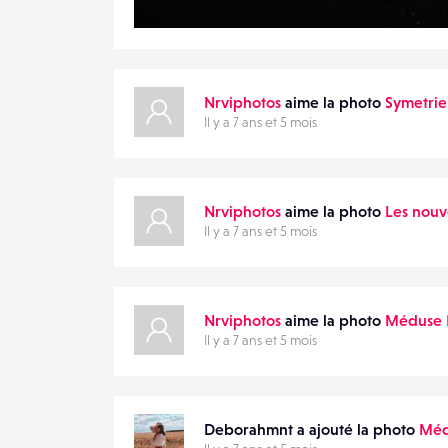
1
14
0
Nrviphotos
aime la photo
Symetrie
Il y a 7 ans et 5 mois
Nrviphotos
aime la photo
Les nouve
Il y a 7 ans et 5 mois
Nrviphotos
aime la photo
Méduse 
Il y a 7 ans et 5 mois
Deborahmnt a ajouté la photo
Méd