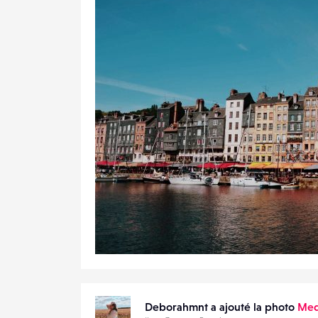
1
20
0
Deborahmnt a ajouté la photo
Med