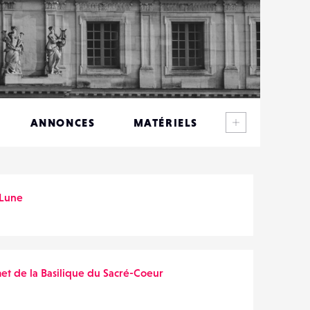
Voir plus
ANNONCES
MATÉRIELS
CONTACTS
ÉVÉNEMENTS
Lune
FAVORIS
t de la Basilique du Sacré-Coeur