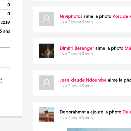
0
0
Nrviphotos
aime la photo
Porc de 
r 2019
Il y a 7 ans et 5 mois
5 ans
Dimitri Berenger
aime la photo
Mé
Il y a 7 ans et 5 mois
PARTAGER
Jean-claude Ndoumbe
aime la ph
Il y a 7 ans et 5 mois
VOTRE
Deborahmnt a ajouté la photo
Du 
DESTINATAIRE
Il y a 7 ans et 5 mois
VOTRE
DESTINATAIRE