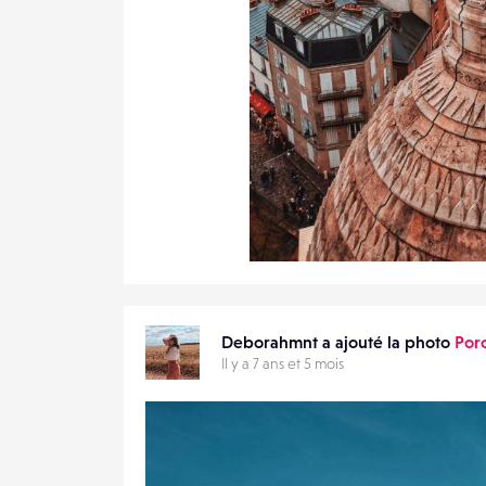
1
19
0
Deborahmnt a ajouté la photo
Por
Il y a 7 ans et 5 mois