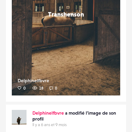
Transhenson
Delphinelfbvre
0
18
0
Delphinelfbvre
a modifié l’image de son
profil
Il y a 6 ans et 9 mois