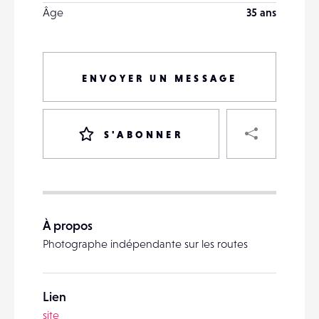
Âge
35 ans
ENVOYER UN MESSAGE
PART
S'ABONNER
VOTRE
DESTINATAIRE
À propos
VOTRE
Photographe indépendante sur les routes
DESTINATAIRE
VOTRE
EMAIL
VOTRE
Lien
EMAIL
site