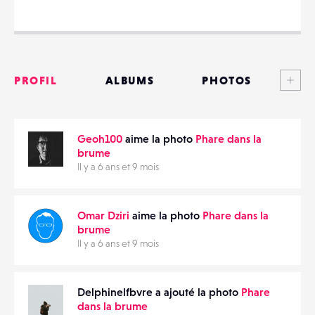
Voi
PARTAGER
PROFIL
ALBUMS
PHOTOS
ANNONCES
Geoh100
aime la photo
Phare dans la
MATÉRIELS
brume
Il y a 6 ans et 9 mois
CONTACTS
ÉVÉNEMENTS
Omar Dziri
aime la photo
Phare dans la
brume
Il y a 6 ans et 9 mois
FAVORIS
Delphinelfbvre a ajouté la photo
Phare
dans la brume