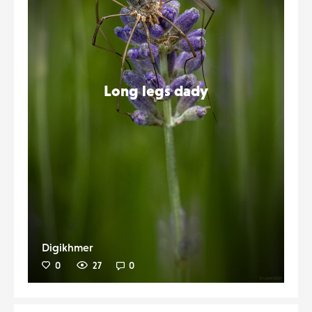
Long legs dady
Digikhmer
0
27
0