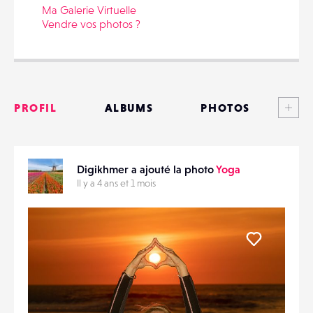
Ma Galerie Virtuelle
Vendre vos photos ?
PARTAGER
Voi
PROFIL
ALBUMS
PHOTOS
ANNONCES
Digikhmer a ajouté la photo
Yoga
MATÉRIELS
Il y a 4 ans et 1 mois
CONTACTS
ÉVÉNEMENTS
Liker
FAVORIS