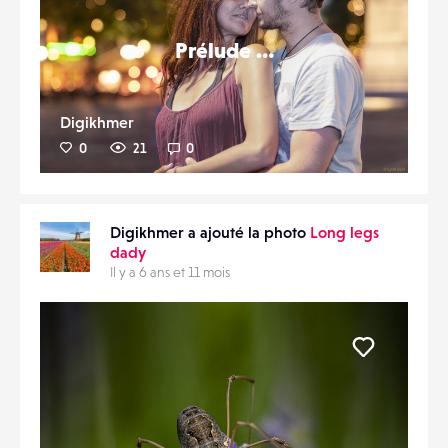
Prélude …
Digikhmer
0
21
0
Digikhmer a ajouté la photo
Long legs
dady
Il y a 6 ans et 11 mois
Liker