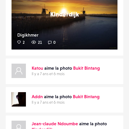
Kinderdijk
Digikhmer
2
21
0
Katou
aime la photo
Bukit Bintang
Il y a 7 ans et 6 mois
Addn
aime la photo
Bukit Bintang
Il y a 7 ans et 6 mois
Jean-claude Ndoumbe
aime la photo