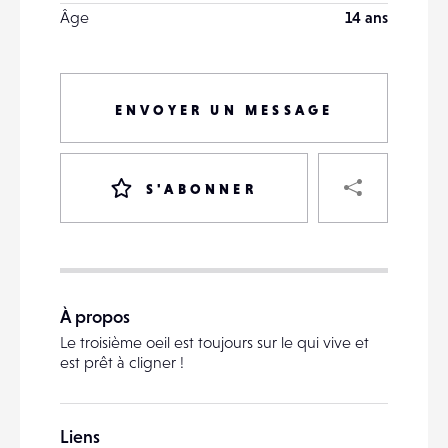
Âge
14 ans
ENVOYER UN MESSAGE
PART
S'ABONNER
VOTRE
DESTINATAIRE
À propos
VOTRE
Le troisième oeil est toujours sur le qui vive et
DESTINATAIRE
est prêt à cligner !
VOTRE
EMAIL
VOTRE
Liens
EMAIL