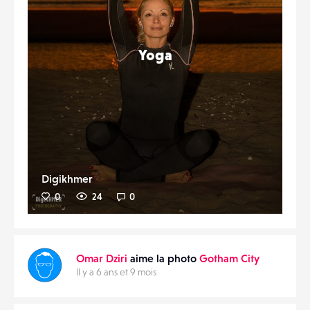
Yoga
Digikhmer
0
24
0
Omar Dziri
aime la photo
Gotham City
Il y a 6 ans et 9 mois