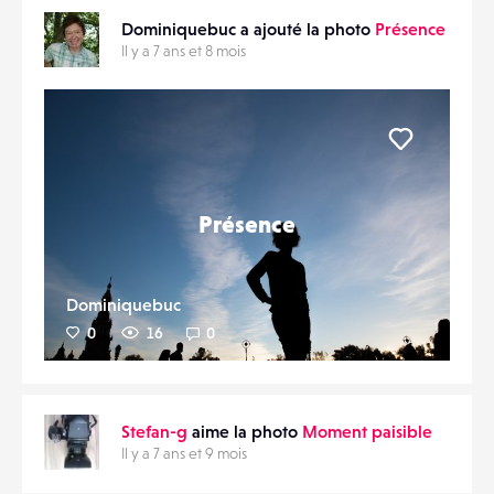
Dominiquebuc a ajouté la photo
Présence
Il y a 7 ans et 8 mois
Liker
Présence
Dominiquebuc
0
16
0
Stefan-g
aime la photo
Moment paisible
Il y a 7 ans et 9 mois