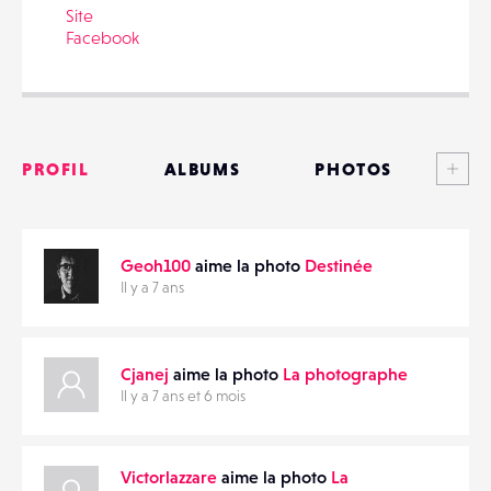
Site
Facebook
PARTAGER
Voi
PROFIL
ALBUMS
PHOTOS
ANNONCES
Geoh100
aime la photo
Destinée
MATÉRIELS
Il y a 7 ans
CONTACTS
Cjanej
aime la photo
La photographe
ÉVÉNEMENTS
Il y a 7 ans et 6 mois
FAVORIS
Victorlazzare
aime la photo
La