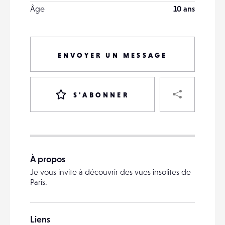
Âge
10 ans
ENVOYER UN MESSAGE
PART
S'ABONNER
VOTRE
DESTINATAIRE
À propos
VOTRE
Je vous invite à découvrir des vues insolites de
DESTINATAIRE
Paris.
VOTRE
EMAIL
VOTRE
Liens
EMAIL