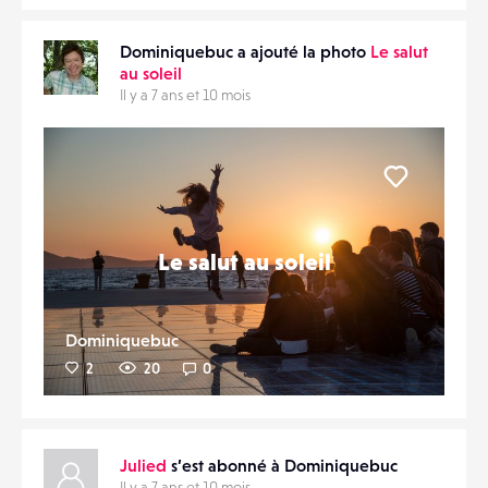
Dominiquebuc a ajouté la photo
Le salut
au soleil
Il y a 7 ans et 10 mois
Liker
Le salut au soleil
Dominiquebuc
2
20
0
Julied
s’est abonné à Dominiquebuc
Il y a 7 ans et 10 mois