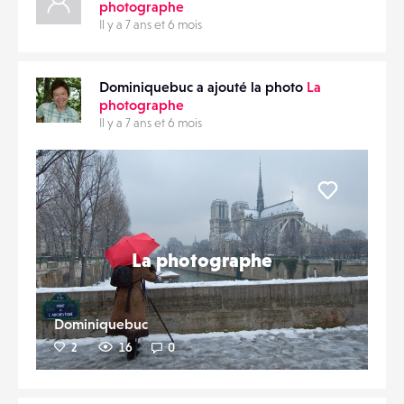
photographe
Il y a 7 ans et 6 mois
Dominiquebuc a ajouté la photo
La
photographe
Il y a 7 ans et 6 mois
Liker
La photographe
Dominiquebuc
2
16
0