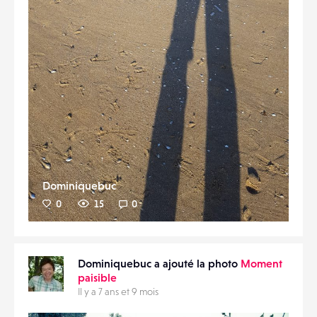
Dominiquebuc
0
15
0
Dominiquebuc a ajouté la photo
Moment
paisible
Il y a 7 ans et 9 mois