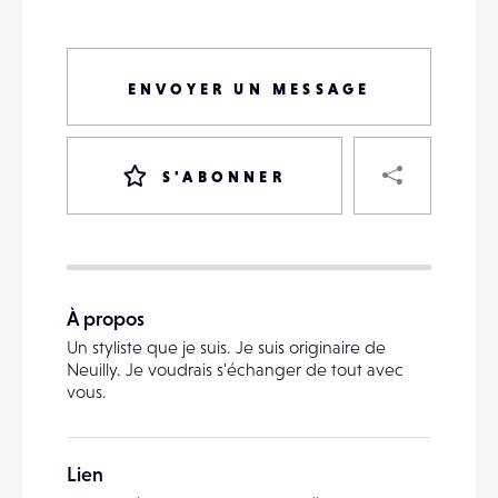
ENVOYER UN MESSAGE
PART
S'ABONNER
VOTRE
DESTINATAIRE
À propos
VOTRE
Un styliste que je suis. Je suis originaire de
DESTINATAIRE
Neuilly. Je voudrais s'échanger de tout avec
VOTRE
vous.
EMAIL
VOTRE
EMAIL
Lien