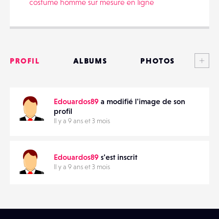
costume homme sur mesure en ligne
PARTAGER
Voi
PROFIL
ALBUMS
PHOTOS
ANNONCES
Edouardos89
a modifié l'image de son
MATÉRIELS
profil
Il y a 9 ans et 3 mois
CONTACTS
ÉVÉNEMENTS
Edouardos89
s'est inscrit
Il y a 9 ans et 3 mois
FAVORIS