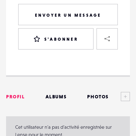
ENVOYER UN MESSAGE
PART
S'ABONNER
VOTRE
DESTINATAIRE
VOTRE
DESTINATAIRE
Voi
PROFIL
ALBUMS
PHOTOS
VOTRE
EMAIL
VOTRE
ANNONCES
EMAIL
MATÉRIELS
Cet utilisateur n'a pas d'activité enregistrée sur
Lense pour le moment.