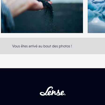
8
7
31
0
Vous êtes arrivé au bout des photos !
Lense