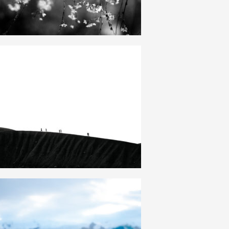
HAUT
DE
PAGE
21
0
25
0