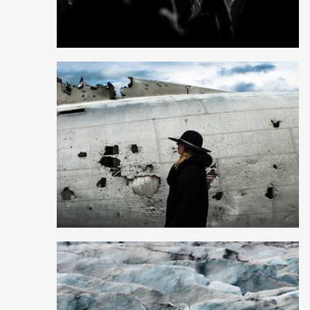
0
31
0
2
31
0