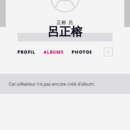
正榕 呂
呂正榕
Voir plus
PROFIL
ALBUMS
PHOTOS
ANNONCES
MATÉRIELS
Cet utilisateur n'a pas encore créé d'album.
CONTACTS
ÉVÉNEMENTS
FAVORIS