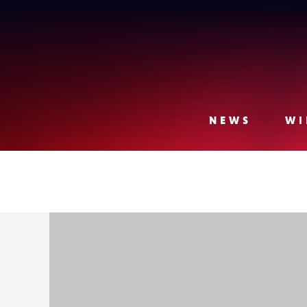
Lense
NEWS
WI