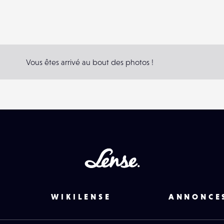
Vous êtes arrivé au bout des photos !
Lense
WIKILENSE
ANNONCE