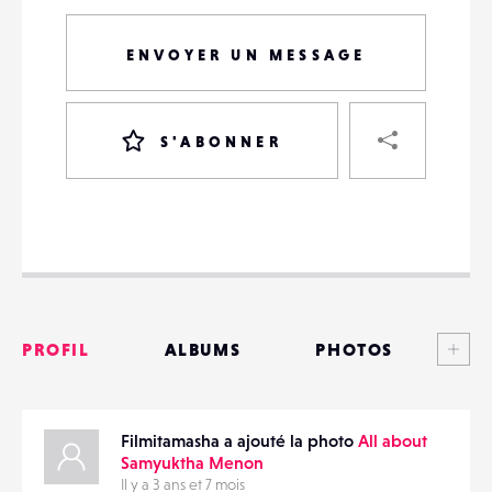
ENVOYER UN MESSAGE
PART
S'ABONNER
VOTRE
DESTINATAIRE
VOTRE
DESTINATAIRE
Voi
PROFIL
ALBUMS
PHOTOS
VOTRE
EMAIL
VOTRE
ANNONCES
EMAIL
Filmitamasha a ajouté la photo
All about
MATÉRIELS
Samyuktha Menon
Il y a 3 ans et 7 mois