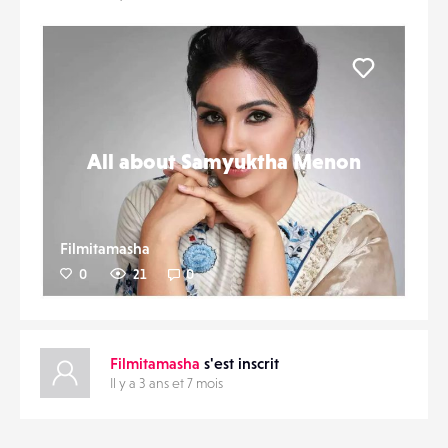
CONTACTS
PARTAGER
ÉVÉNEMENTS
Liker
FAVORIS
All about Samyuktha Menon
Filmitamasha
0
21
0
Filmitamasha
s'est inscrit
Il y a 3 ans et 7 mois