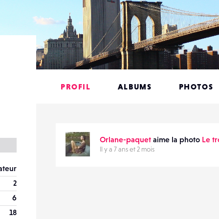
PROFIL
ALBUMS
PHOTOS
Orlane-paquet
aime la photo
Le tr
Il y a 7 ans et 2 mois
teur
2
6
18