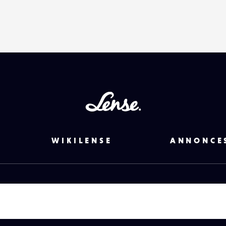
DESTINATAIRE
VOTRE
EMAIL
VOTRE
EMAIL
Lense
PARTAGER
WIKILENSE
ANNONCE