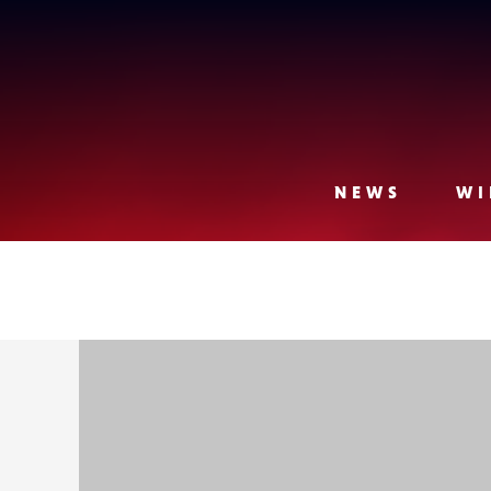
Lense
NEWS
WI