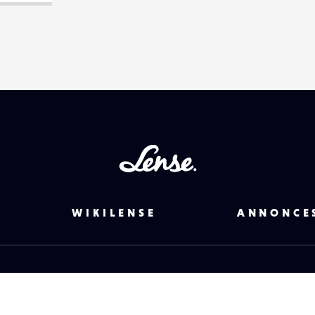
EMAIL
VOTRE
EMAIL
PARTAGER
Lense
WIKILENSE
ANNONCE