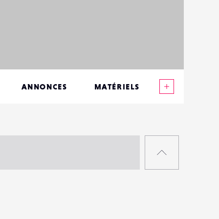
Voir plus
ANNONCES
MATÉRIELS
CONTACTS
ÉVÉNEMENTS
RETOUR
FAVORIS
EN
HAUT
DE
PAGE