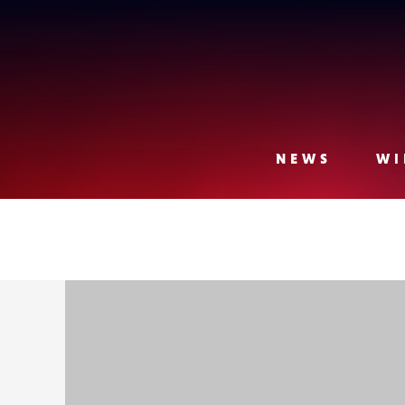
Lense
NEWS
WI