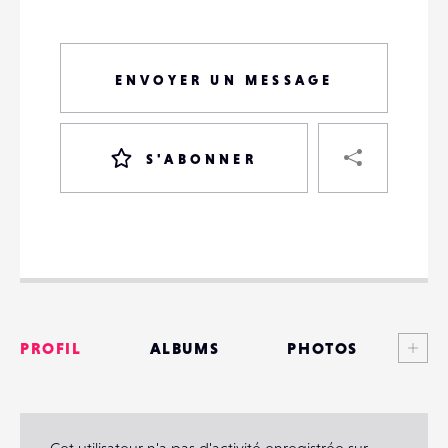
ENVOYER UN MESSAGE
PART
S'ABONNER
VOTRE
DESTINATAIRE
VOTRE
DESTINATAIRE
Voi
PROFIL
ALBUMS
PHOTOS
VOTRE
EMAIL
VOTRE
ANNONCES
EMAIL
MATÉRIELS