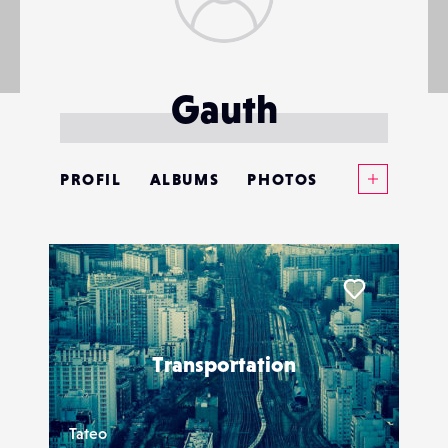
Gauth
Voir plus
PROFIL
ALBUMS
PHOTOS
ANNONCES
MATÉRIELS
Liker
CONTACTS
Transportation
ÉVÉNEMENTS
FAVORIS
Tateo