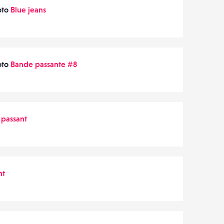
oto
Blue jeans
oto
Bande passante #8
 passant
nt