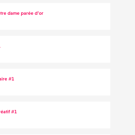
tre dame parée d’or
1
taire #1
réatif #1