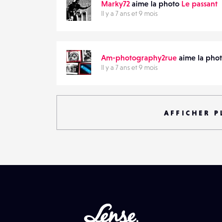
Marky72
aime la photo
Le passant
Il y a 7 ans et 9 mois
Am-photography2rue
aime la pho
Il y a 7 ans et 9 mois
AFFICHER P
Lense