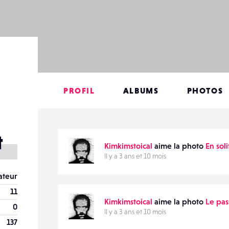
PROFIL
ALBUMS
PHOTOS
t
Kimkimstoical
aime la photo
En soli
Il y a 3 ans et 10 mois
teur
11
Kimkimstoical
aime la photo
Le pas
0
Il y a 3 ans et 10 mois
137