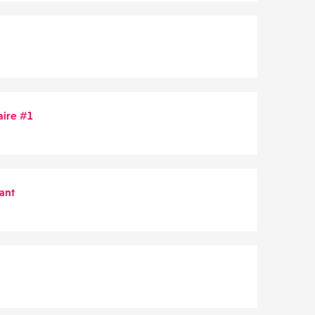
taire #1
ant