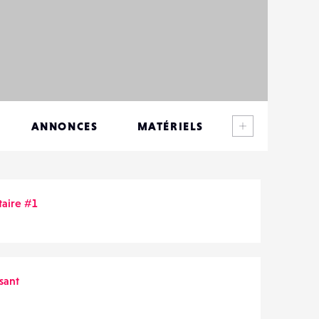
Voir plus
ANNONCES
MATÉRIELS
CONTACTS
ÉVÉNEMENTS
taire #1
FAVORIS
sant