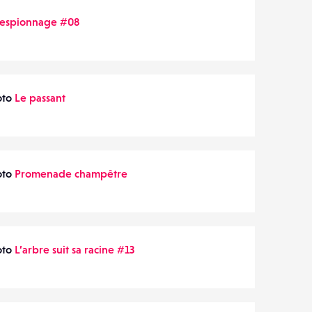
-espionnage #08
oto
Le passant
oto
Promenade champêtre
oto
L’arbre suit sa racine #13