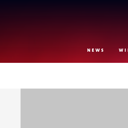
Lense
NEWS
WI