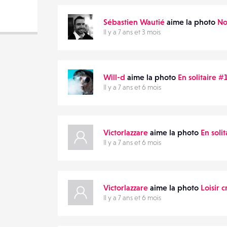
DESTINATAIRE
Sébastien Wautié
aime la photo
No
VOTRE
Il y a 7 ans et 3 mois
EMAIL
VOTRE
EMAIL
Will-d
aime la photo
En solitaire #
Il y a 7 ans et 6 mois
PARTAGER
Victorlazzare
aime la photo
En soli
Il y a 7 ans et 6 mois
Victorlazzare
aime la photo
Loisir c
Il y a 7 ans et 6 mois